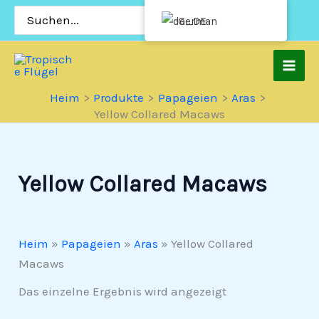
Zum
Suchen
German
nach:
Inhalt
springen
Heim
Produkte
Papageien
Aras
Yellow Collared Macaws
Yellow Collared Macaws
Heim
»
Papageien
»
Aras
»
Yellow Collared
Macaws
Das einzelne Ergebnis wird angezeigt