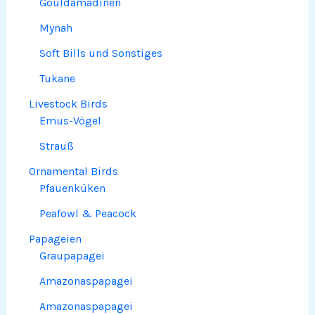
Gouldamadinen
Mynah
Soft Bills und Sonstiges
Tukane
Livestock Birds
Emus-Vögel
Strauß
Ornamental Birds
Pfauenküken
Peafowl & Peacock
Papageien
Graupapagei
Amazonaspapagei
Amazonaspapagei