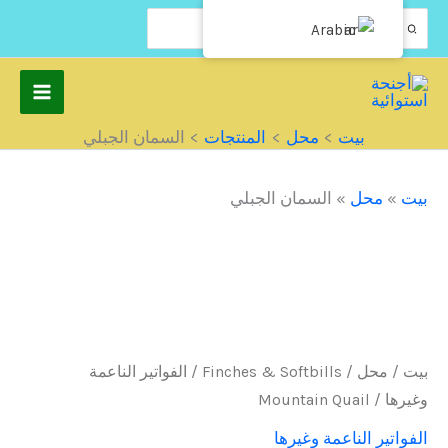
نتقل
البحث
Arabic
عن:
لى
لمحتوى
بيت
محل
المنتجات
السمان الجبلي
بيت
»
محل
»
السمان الجبلي
بيت
/
محل
/
Finches & Softbills
/
الفواتير الناعمة
وغيرها
/ Mountain Quail
الفواتير الناعمة وغيرها