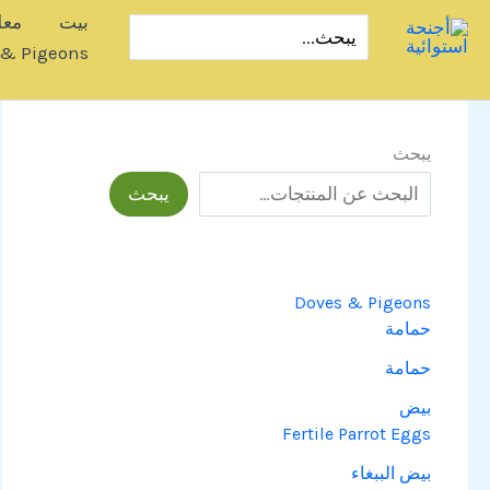
نتقل
بيت
معل
البحث
لى
عن:
 & Pigeons
لمحتوى
يبحث
يبحث
Doves & Pigeons
حمامة
حمامة
بيض
Fertile Parrot Eggs
بيض الببغاء