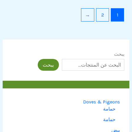
←
2
1
يبحث
يبحث
Doves & Pigeons
حمامة
حمامة
بيض