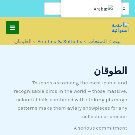
نتقل
البحث
Arabic
عن:
لى
لمحتوى
بيت
المنتجات
Finches & Softbills
الطوقان
الطوقان
Toucans are among the most iconic and
recognisable birds in the world — those massive,
colourful bills combined with striking plumage
patterns make them aviary showpieces for any
collector or breeder.
A serious commitment