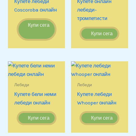
Купете лебеди
Купете онлайн
Coscoroba онлайн
лебеди-
тромпетисти
Купи сега
Купи сега
Лебеди
Лебеди
Купете бели неми
Купете лебеди
лебеди онлайн
Whooper онлайн
Купи сега
Купи сега