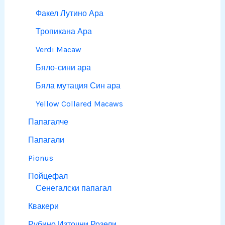
Факел Лутино Ара
Тропикана Ара
Verdi Macaw
Бяло-сини ара
Бяла мутация Син ара
Yellow Collared Macaws
Папагалче
Папагали
Pionus
Пойцефал
Сенегалски папагал
Квакери
Рубино Източни Розели