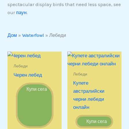
spectacular display birds that need less space, see
our
паун
.
Дом
»
Waterfowl
»
Лебеди
Лебеди
Лебеди
Черен лебед
Купете
Купи сега
австралийски
черни лебеди
онлайн
Купи сега