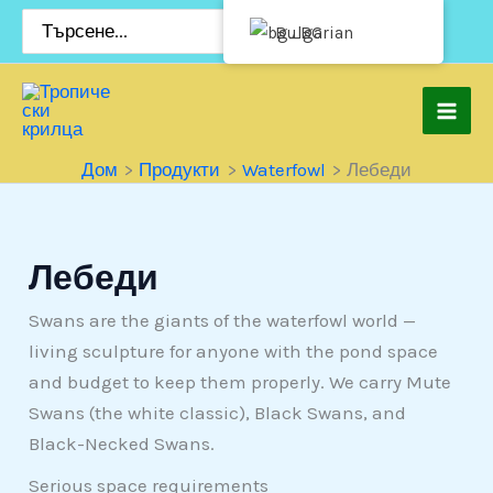
Премини
Търсене
Bulgarian
за:
към
съдържанието
Дом
Продукти
Waterfowl
Лебеди
Лебеди
Swans are the giants of the waterfowl world —
living sculpture for anyone with the pond space
and budget to keep them properly. We carry Mute
Swans (the white classic), Black Swans, and
Black-Necked Swans.
Serious space requirements