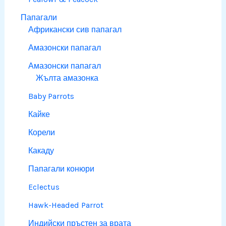
Папагали
Африкански сив папагал
Амазонски папагал
Амазонски папагал
Жълта амазонка
Baby Parrots
Кайке
Корели
Какаду
Папагали конюри
Eclectus
Hawk-Headed Parrot
Индийски пръстен за врата