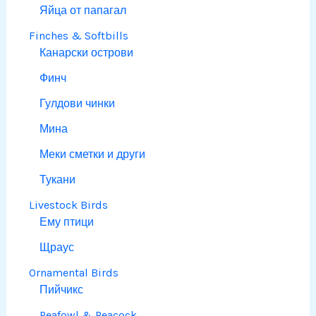
Яйца от папагал
Finches & Softbills
Канарски острови
Финч
Гулдови чинки
Мина
Меки сметки и други
Тукани
Livestock Birds
Ему птици
Щраус
Ornamental Birds
Пийчикс
Peafowl & Peacock