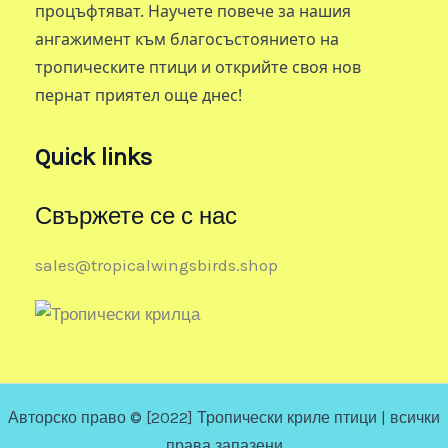
процъфтяват. Научете повече за нашия
ангажимент към благосъстоянието на
тропическите птици и открийте своя нов
пернат приятел още днес!
Quick links
Свържете се с нас
sales@tropicalwingsbirds.shop
Авторско право © [2022] Тропически криле птици | всички
права запазени