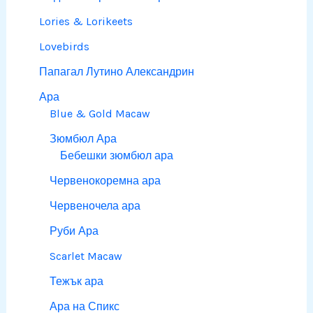
Lories & Lorikeets
Lovebirds
Папагал Лутино Александрин
Ара
Blue & Gold Macaw
Зюмбюл Ара
Бебешки зюмбюл ара
Червенокоремна ара
Червеночела ара
Руби Ара
Scarlet Macaw
Тежък ара
Ара на Спикс