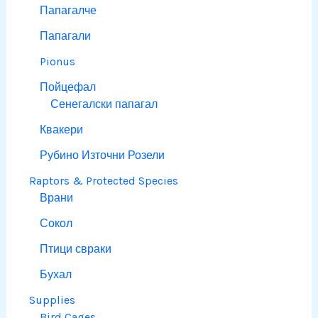
Папагалче
Папагали
Pionus
Пойцефал
Сенегалски папагал
Квакери
Рубино Източни Розели
Raptors & Protected Species
Врани
Сокол
Птици свраки
Бухал
Supplies
Bird Cages