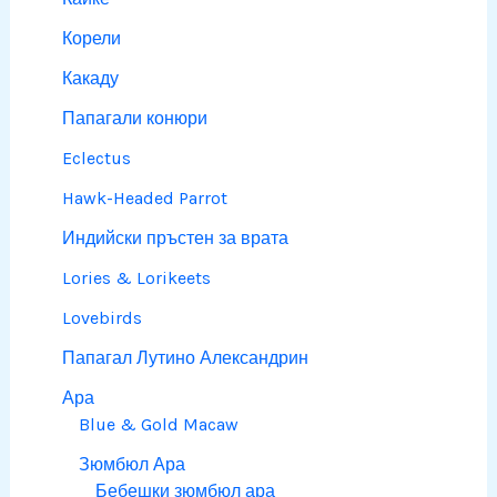
Корели
Какаду
Папагали конюри
Eclectus
Hawk-Headed Parrot
Индийски пръстен за врата
Lories & Lorikeets
Lovebirds
Папагал Лутино Александрин
Ара
Blue & Gold Macaw
Зюмбюл Ара
Бебешки зюмбюл ара