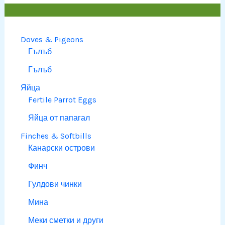
Doves & Pigeons
Гълъб
Гълъб
Яйца
Fertile Parrot Eggs
Яйца от папагал
Finches & Softbills
Канарски острови
Финч
Гулдови чинки
Мина
Меки сметки и други