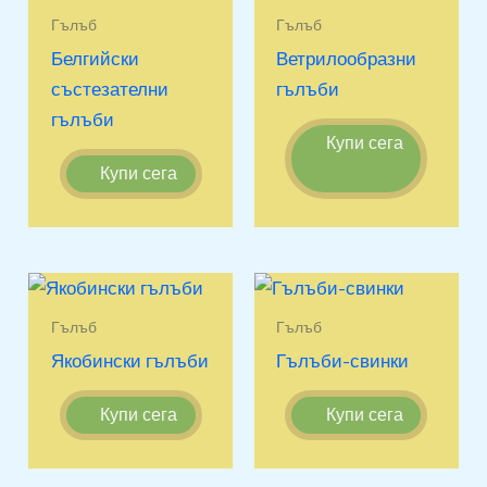
Гълъб
Гълъб
Белгийски
Ветрилообразни
състезателни
гълъби
гълъби
Купи сега
Купи сега
Гълъб
Гълъб
Якобински гълъби
Гълъби-свинки
Купи сега
Купи сега