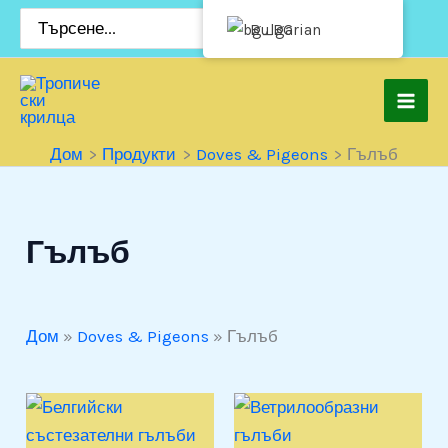
Премини
Търсене
Bulgarian
за:
към
съдържанието
Дом
Продукти
Doves & Pigeons
Гълъб
Гълъб
Дом
»
Doves & Pigeons
»
Гълъб