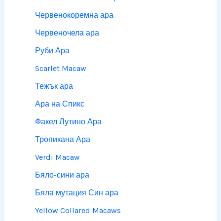
Червенокоремна ара
Червеночела ара
Руби Ара
Scarlet Macaw
Тежък ара
Ара на Спикс
Факел Лутино Ара
Тропикана Ара
Verdi Macaw
Бяло-сини ара
Бяла мутация Син ара
Yellow Collared Macaws