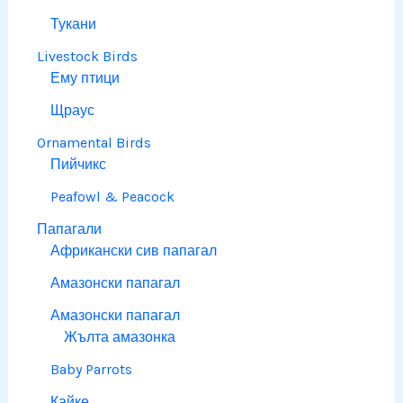
Тукани
Livestock Birds
Ему птици
Щраус
Ornamental Birds
Пийчикс
Peafowl & Peacock
Папагали
Африкански сив папагал
Амазонски папагал
Амазонски папагал
Жълта амазонка
Baby Parrots
Кайке