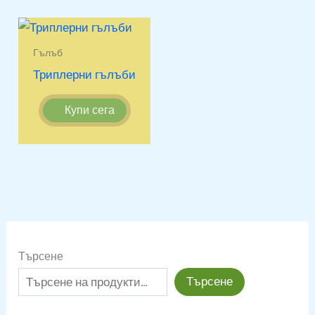
Гълъб
Триплерни гълъби
Купи сега
Търсене
Търсене