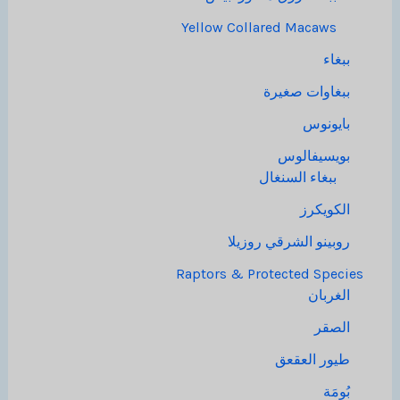
Yellow Collared Macaws
ببغاء
ببغاوات صغيرة
بايونوس
بويسيفالوس
ببغاء السنغال
الكويكرز
روبينو الشرقي روزيلا
Raptors & Protected Species
الغربان
الصقر
طيور العقعق
بُومَة