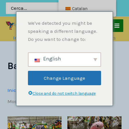
Salta
Cerca:
Catalan
al
contingut
We've detected you might be
speaking a different language.
Inici
Productes
Papagarros
Baby Parrots
Do you want to change to:
English
Baby Parrots
Change Language
Inici
»
Papagarros
»
Baby Parrots
Close and do not switch language
Mostrant tots els resultats de 3