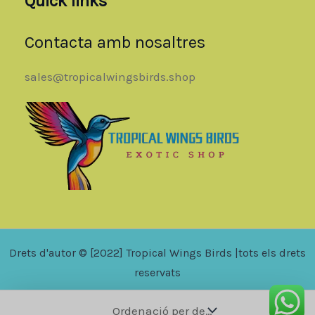
Quick links
Contacta amb nosaltres
sales@tropicalwingsbirds.shop
Drets d'autor © [2022] Tropical Wings Birds |tots els drets
reservats