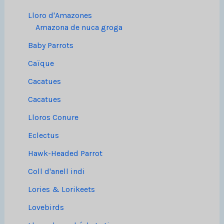
Lloro d'Amazones
Amazona de nuca groga
Baby Parrots
Caïque
Cacatues
Cacatues
Lloros Conure
Eclectus
Hawk-Headed Parrot
Coll d'anell indi
Lories & Lorikeets
Lovebirds