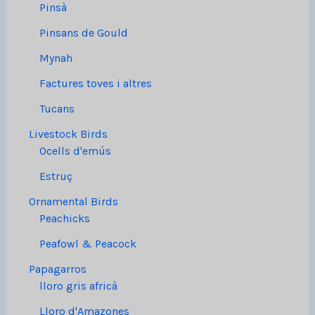
Pinsà
Pinsans de Gould
Mynah
Factures toves i altres
Tucans
Livestock Birds
Ocells d'emús
Estruç
Ornamental Birds
Peachicks
Peafowl & Peacock
Papagarros
lloro gris africà
Lloro d'Amazones