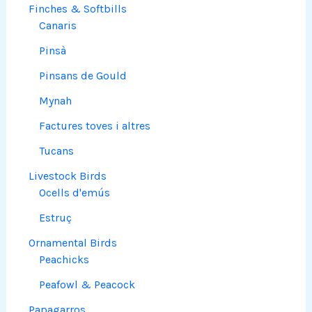
Finches & Softbills
Canaris
Pinsà
Pinsans de Gould
Mynah
Factures toves i altres
Tucans
Livestock Birds
Ocells d'emús
Estruç
Ornamental Birds
Peachicks
Peafowl & Peacock
Papagarros