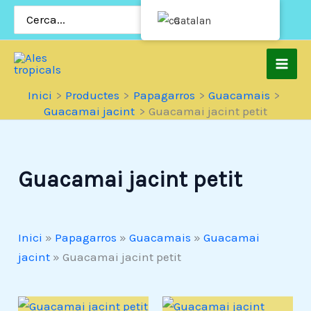
Salta
Cerca:
Catalan
al
contingut
Inici
Productes
Papagarros
Guacamais
Guacamai jacint
Guacamai jacint petit
Guacamai jacint petit
Inici
»
Papagarros
»
Guacamais
»
Guacamai
jacint
»
Guacamai jacint petit