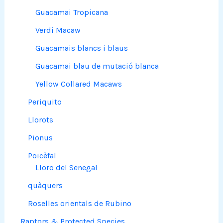
Guacamai Tropicana
Verdi Macaw
Guacamais blancs i blaus
Guacamai blau de mutació blanca
Yellow Collared Macaws
Periquito
Llorots
Pionus
Poicèfal
Lloro del Senegal
quàquers
Roselles orientals de Rubino
Raptors & Protected Species