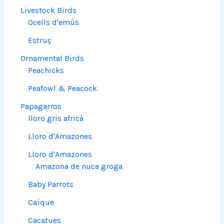
Livestock Birds
Ocells d'emús
Estruç
Ornamental Birds
Peachicks
Peafowl & Peacock
Papagarros
lloro gris africà
Lloro d'Amazones
Lloro d'Amazones
Amazona de nuca groga
Baby Parrots
Caïque
Cacatues