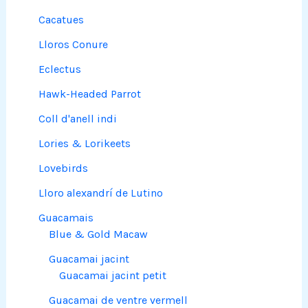
Cacatues
Lloros Conure
Eclectus
Hawk-Headed Parrot
Coll d'anell indi
Lories & Lorikeets
Lovebirds
Lloro alexandrí de Lutino
Guacamais
Blue & Gold Macaw
Guacamai jacint
Guacamai jacint petit
Guacamai de ventre vermell