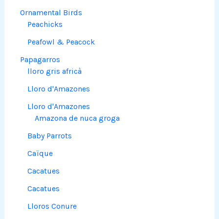
Ornamental Birds
Peachicks
Peafowl & Peacock
Papagarros
lloro gris africà
Lloro d'Amazones
Lloro d'Amazones
Amazona de nuca groga
Baby Parrots
Caïque
Cacatues
Cacatues
Lloros Conure