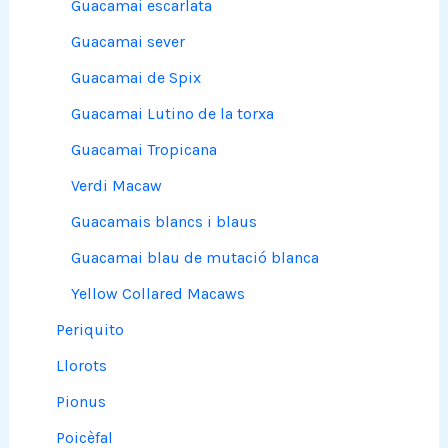
Guacamai escarlata
Guacamai sever
Guacamai de Spix
Guacamai Lutino de la torxa
Guacamai Tropicana
Verdi Macaw
Guacamais blancs i blaus
Guacamai blau de mutació blanca
Yellow Collared Macaws
Periquito
Llorots
Pionus
Poicèfal