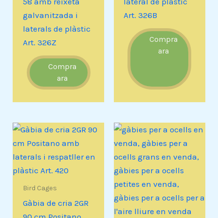
58 amb reixeta
lateral de plàstic
galvanitzada i
Art. 326B
laterals de plàstic
Compra
Art. 326Z
ara
Compra
ara
Bird Cages
Gàbia de cria 2GR
90 cm Positano