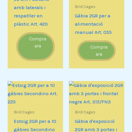
Bird Cages
amb laterals i
respatller en
Gàbia 2GR per a
plàstic Art. 420
alimentació
manual Art. 055
Compra
ara
Compra
ara
Bird Cages
Bird Cages
Estoig 2GR per a 10
Gàbia d'exposició
gàbies Secondino
2GR amb 3 portes i