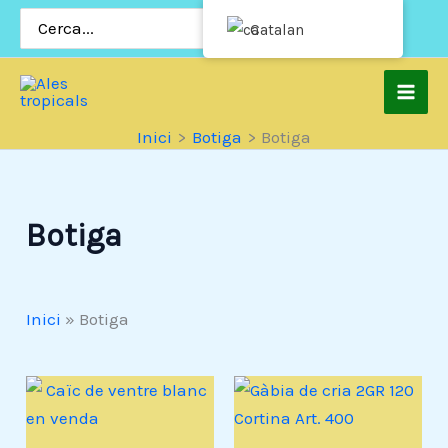
Salta
Cerca:
Catalan
al
contingut
Inici
Botiga
Botiga
Botiga
Inici
»
Botiga