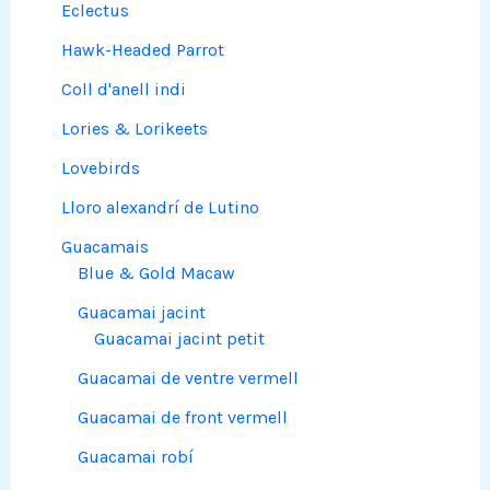
Eclectus
Hawk-Headed Parrot
Coll d'anell indi
Lories & Lorikeets
Lovebirds
Lloro alexandrí de Lutino
Guacamais
Blue & Gold Macaw
Guacamai jacint
Guacamai jacint petit
Guacamai de ventre vermell
Guacamai de front vermell
Guacamai robí