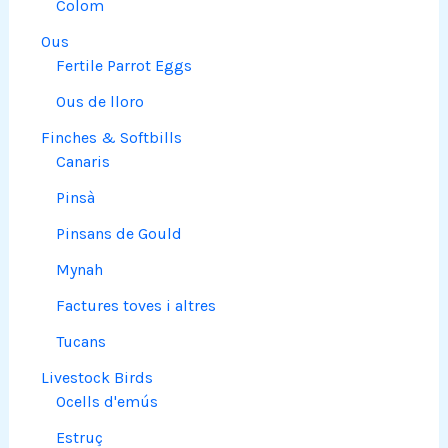
Colom
Ous
Fertile Parrot Eggs
Ous de lloro
Finches & Softbills
Canaris
Pinsà
Pinsans de Gould
Mynah
Factures toves i altres
Tucans
Livestock Birds
Ocells d'emús
Estruç