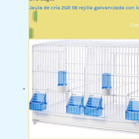
Jaula de cría 2GR 58 rejilla galvanizada con l
Com