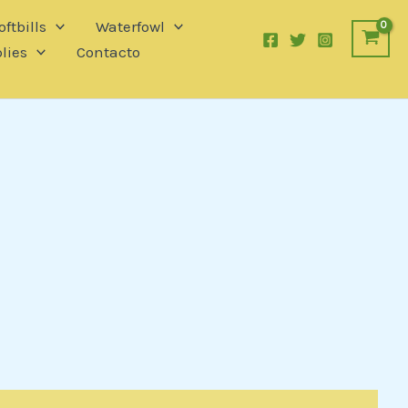
ftbills
Waterfowl
lies
Contacto