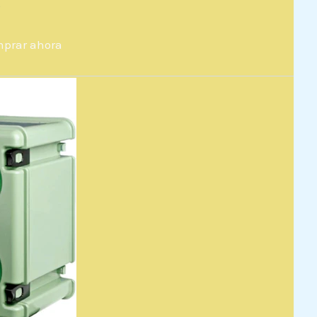
5
prar ahora