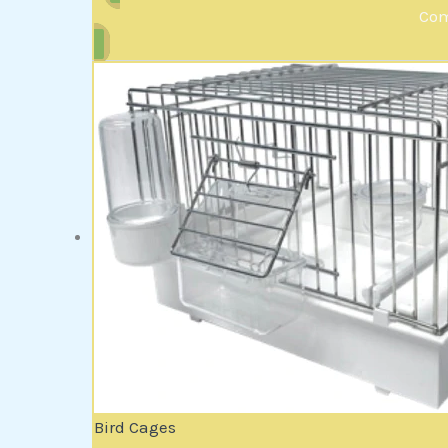
Com
Bird Cages