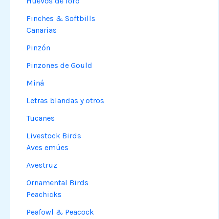
Huevos de loro
Finches & Softbills
Canarias
Pinzón
Pinzones de Gould
Miná
Letras blandas y otros
Tucanes
Livestock Birds
Aves emúes
Avestruz
Ornamental Birds
Peachicks
Peafowl & Peacock