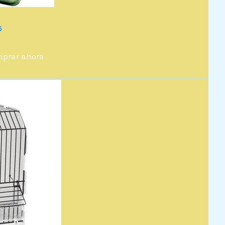
5
prar ahora