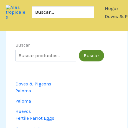
Saltar
Hogar
Buscar:
al
Doves & P
contenido
Buscar
Buscar
Doves & Pigeons
Paloma
Paloma
Huevos
Fertile Parrot Eggs