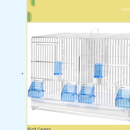
Com
Bird Cages