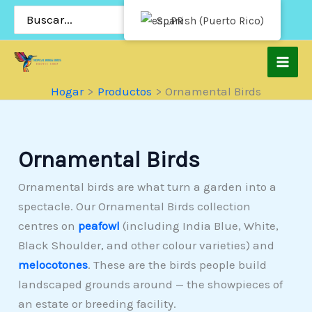
Saltar
Buscar:
Spanish (Puerto Rico)
al
contenido
Hogar
Productos
Ornamental Birds
Ornamental Birds
Ornamental birds are what turn a garden into a
spectacle. Our Ornamental Birds collection
centres on
peafowl
(including India Blue, White,
Black Shoulder, and other colour varieties) and
melocotones
. These are the birds people build
landscaped grounds around — the showpieces of
an estate or breeding facility.