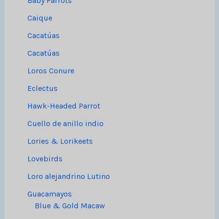
Baby Parrots
Caique
Cacatúas
Cacatúas
Loros Conure
Eclectus
Hawk-Headed Parrot
Cuello de anillo indio
Lories & Lorikeets
Lovebirds
Loro alejandrino Lutino
Guacamayos
Blue & Gold Macaw