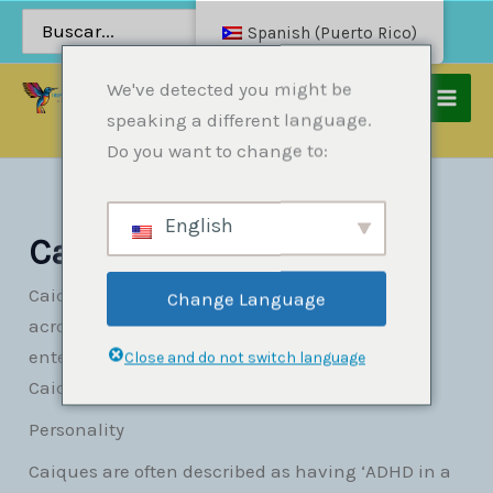
Saltar
Buscar:
Spanish (Puerto Rico)
al
contenido
We've detected you might be
speaking a different language.
Hogar
Productos
Loros
Caique
Do you want to change to:
English
Caique
Caiques are the clowns of the parrot world —
Change Language
acrobatic, playful, extroverted, and endlessly
entertaining. We carry both the Black-Headed
Close and do not switch language
Caique and the White-Bellied Caique.
Personality
Caiques are often described as having ‘ADHD in a