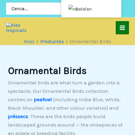
Salta
Cerca:
Catalan
al
contingut
Inici
Productes
Ornamental Birds
Ornamental Birds
Ornamental birds are what turn a garden into a
spectacle. Our Ornamental Birds collection
centres on
peafowl
(including India Blue, White,
Black Shoulder, and other colour varieties) and
préssecs
. These are the birds people build
landscaped grounds around — the showpieces of
an estate or breeding facility.