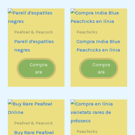
Peafowl & Peacock
Peachicks
Parell d'espatlles
Compra India Blue
negres
Peachicks en línia
Compra
Compra
ara
ara
Peafowl & Peacock
Peachicks
Buy Rare Peafowl