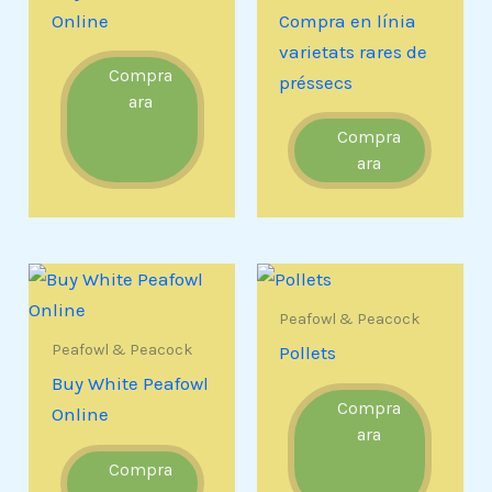
Online
Compra en línia
varietats rares de
Compra
préssecs
ara
Compra
ara
Peafowl & Peacock
Peafowl & Peacock
Pollets
Buy White Peafowl
Compra
Online
ara
Compra