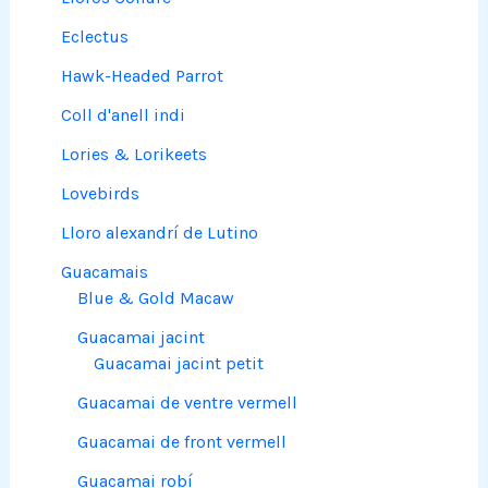
Eclectus
Hawk-Headed Parrot
Coll d'anell indi
Lories & Lorikeets
Lovebirds
Lloro alexandrí de Lutino
Guacamais
Blue & Gold Macaw
Guacamai jacint
Guacamai jacint petit
Guacamai de ventre vermell
Guacamai de front vermell
Guacamai robí