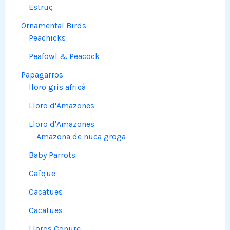
Estruç
Ornamental Birds
Peachicks
Peafowl & Peacock
Papagarros
lloro gris africà
Lloro d'Amazones
Lloro d'Amazones
Amazona de nuca groga
Baby Parrots
Caïque
Cacatues
Cacatues
Lloros Conure