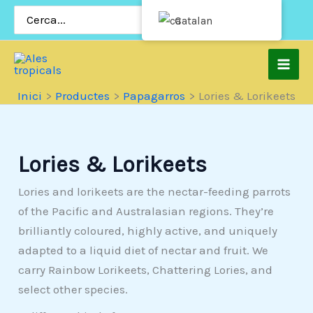
Salta
Cerca:
Catalan
al
contingut
Inici
Productes
Papagarros
Lories & Lorikeets
Lories & Lorikeets
Lories and lorikeets are the nectar-feeding parrots
of the Pacific and Australasian regions. They’re
brilliantly coloured, highly active, and uniquely
adapted to a liquid diet of nectar and fruit. We
carry Rainbow Lorikeets, Chattering Lories, and
select other species.