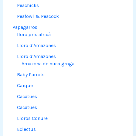
Peachicks
Peafowl & Peacock
Papagarros
lloro gris africà
Lloro d'Amazones
Lloro d'Amazones
Amazona de nuca groga
Baby Parrots
Caïque
Cacatues
Cacatues
Lloros Conure
Eclectus