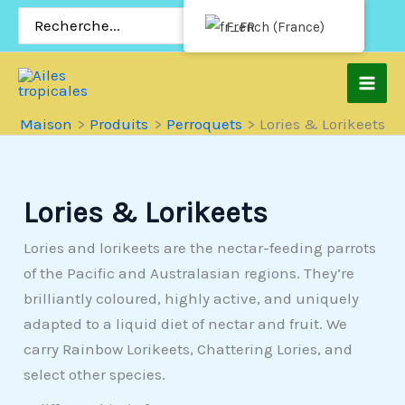
Passer
Rechercher:
French (France)
au
contenu
Maison
Produits
Perroquets
Lories & Lorikeets
Lories & Lorikeets
Lories and lorikeets are the nectar-feeding parrots
of the Pacific and Australasian regions. They’re
brilliantly coloured, highly active, and uniquely
adapted to a liquid diet of nectar and fruit. We
carry Rainbow Lorikeets, Chattering Lories, and
select other species.