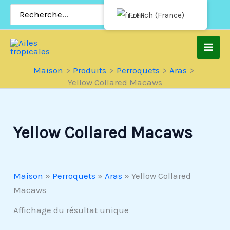
Passer
Rechercher:
French (France)
au
contenu
Maison
Produits
Perroquets
Aras
Yellow Collared Macaws
Yellow Collared Macaws
Maison
»
Perroquets
»
Aras
»
Yellow Collared
Macaws
Affichage du résultat unique