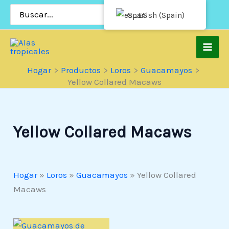
Saltar
Buscar
Spanish (Spain)
por:
al
contenido
Hogar
Productos
Loros
Guacamayos
Yellow Collared Macaws
Yellow Collared Macaws
Hogar
»
Loros
»
Guacamayos
»
Yellow Collared
Macaws