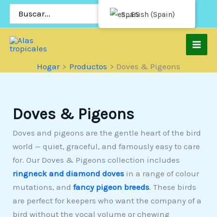
Saltar
Buscar
Spanish (Spain)
por:
al
contenido
Hogar
Productos
Doves & Pigeons
Doves & Pigeons
Doves and pigeons are the gentle heart of the bird
world — quiet, graceful, and famously easy to care
for. Our Doves & Pigeons collection includes
ringneck and diamond doves
in a range of colour
mutations, and
fancy pigeon breeds
. These birds
are perfect for keepers who want the company of a
bird without the vocal volume or chewing