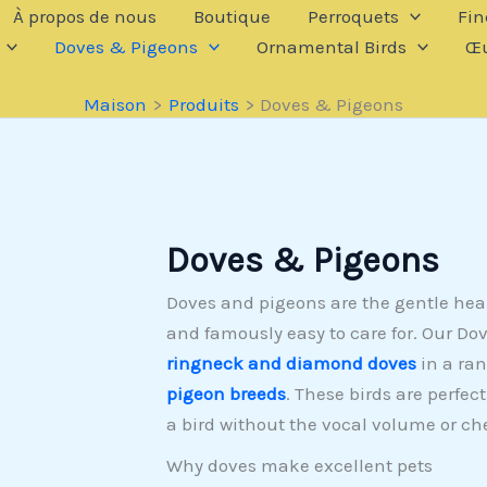
À propos de nous
Boutique
Perroquets
Fin
Doves & Pigeons
Ornamental Birds
Œu
Maison
Produits
Doves & Pigeons
Doves & Pigeons
Doves and pigeons are the gentle heart
and famously easy to care for. Our Do
ringneck and diamond doves
in a ran
pigeon breeds
. These birds are perfe
a bird without the vocal volume or che
Why doves make excellent pets