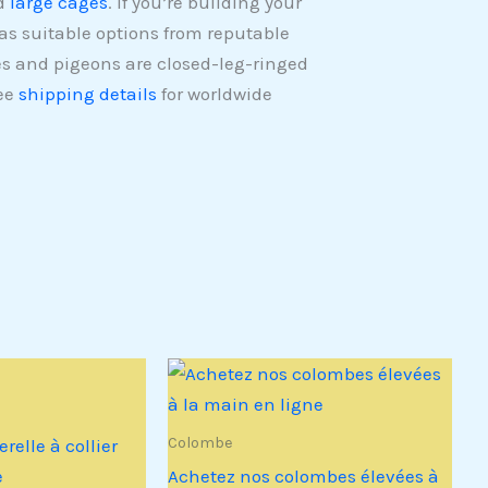
nd
large cages
. If you’re building your
s suitable options from reputable
s and pigeons are closed-leg-ringed
ee
shipping details
for worldwide
Colombe
relle à collier
e
Achetez nos colombes élevées à