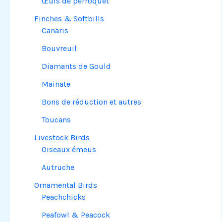
Œufs de perroquet
Finches & Softbills
Canaris
Bouvreuil
Diamants de Gould
Mainate
Bons de réduction et autres
Toucans
Livestock Birds
Oiseaux émeus
Autruche
Ornamental Birds
Peachchicks
Peafowl & Peacock