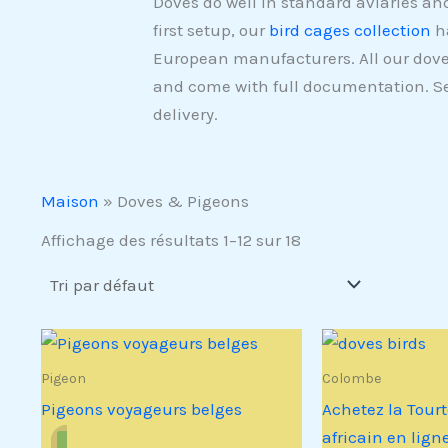
Doves do well in standard aviaries a
first setup, our
bird cages collection
ha
European manufacturers. All our dove
and come with full documentation. S
delivery.
Maison
»
Doves & Pigeons
Affichage des résultats 1–12 sur 18
Pigeon
Colombe
Pigeons voyageurs belges
Achetez la Tourte
africain en lign