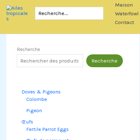
Passer
Maison
Rechercher:
au
Waterfowl
contenu
Contact
Recherche
Recherche
Doves & Pigeons
Colombe
Pigeon
Œufs
Fertile Parrot Eggs