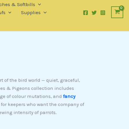
ches & Softbills
fs
Supplies
 of the bird world — quiet, graceful,
ves & Pigeons collection includes
ge of colour mutations, and
fancy
ct for keepers who want the company of
wing intensity of parrots.