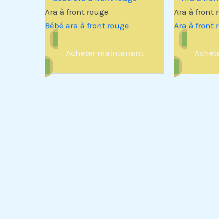
Ara à front rouge
Ara à front 
Bébé ara à front rouge
Ara à front 
Acheter maintenant
Achet