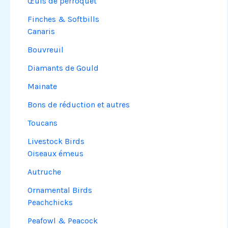
Œufs de perroquet
Finches & Softbills
Canaris
Bouvreuil
Diamants de Gould
Mainate
Bons de réduction et autres
Toucans
Livestock Birds
Oiseaux émeus
Autruche
Ornamental Birds
Peachchicks
Peafowl & Peacock