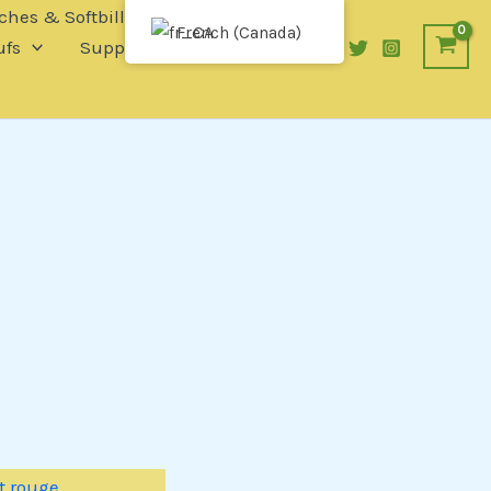
ches & Softbills
French (Canada)
fs
Supplies