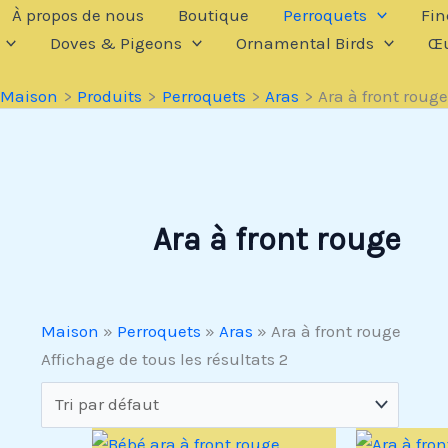
À propos de nous
Boutique
Perroquets
Fin
Doves & Pigeons
Ornamental Birds
Œu
Maison
Produits
Perroquets
Aras
Ara à front rouge
Ara à front rouge
Maison
»
Perroquets
»
Aras
»
Ara à front rouge
Affichage de tous les résultats 2