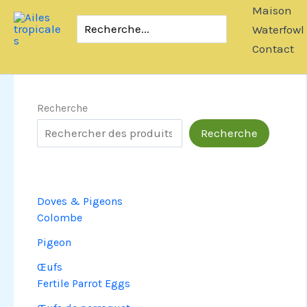
Passer
Maison
Rechercher:
au
Waterfowl
contenu
Contact
Recherche
Recherche
Doves & Pigeons
Colombe
Pigeon
Œufs
Fertile Parrot Eggs