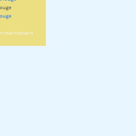
rouge
rouge
er maintenant