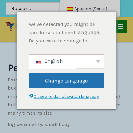
Saltar
Buscar
Spanish (Spain)
por:
al
contenido
We've detected you might be
speaking a different language.
Hogar
Productos
Loros
Periquitos
Do you want to change to:
English
Periquitos
Parrotlets are the smallest true parrots — not
Change Language
budgies, not
lovebirds
, but proper parrots in
miniature. A Pacific Parrotlet is about 12 cm long
Close and do not switch language
but has the personality and intelligence of a bird
many times its size.
Big personality, small body