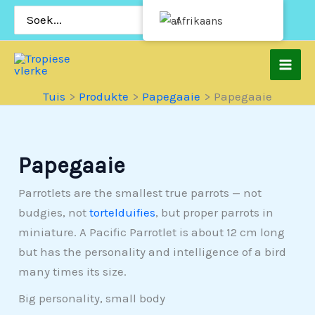
Slaan
Soek
Afrikaans
vir:
oor
na
inhoud
Tuis
Produkte
Papegaaie
Papegaaie
Papegaaie
Parrotlets are the smallest true parrots — not
budgies, not
tortelduifies
, but proper parrots in
miniature. A Pacific Parrotlet is about 12 cm long
but has the personality and intelligence of a bird
many times its size.
Big personality, small body