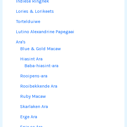
Indiese Ringnek
Lories & Lorikeets
Tortelduiwe
Lutino Alexandrine Papegaai
Ara's
Blue & Gold Macaw
Hiasint Ara
Baba-hiasint-ara
Rooipens-ara
Rooibekkende Ara
Ruby Macaw
Skarlaken Ara
Erge Ara
Spix se Ara