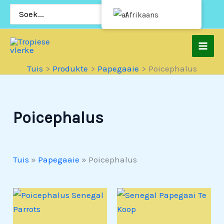
Slaan
Soek
Afrikaans
vir:
oor
na
inhoud
Tuis
Produkte
Papegaaie
Poicephalus
Poicephalus
Tuis
»
Papegaaie
»
Poicephalus