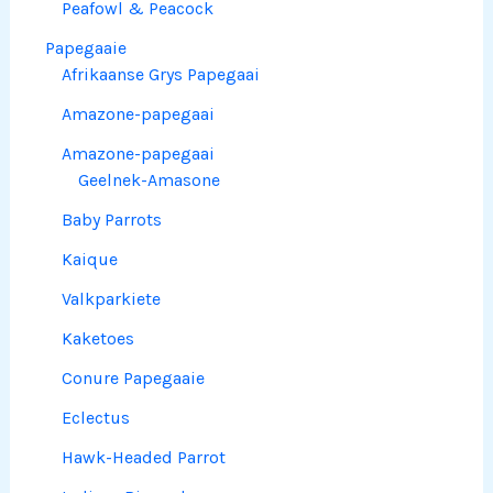
Peafowl & Peacock
Papegaaie
Afrikaanse Grys Papegaai
Amazone-papegaai
Amazone-papegaai
Geelnek-Amasone
Baby Parrots
Kaique
Valkparkiete
Kaketoes
Conure Papegaaie
Eclectus
Hawk-Headed Parrot