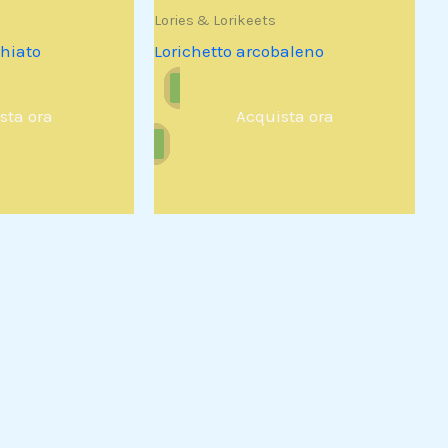
Lories & Lorikeets
hiato
Lorichetto arcobaleno
sta ora
Acquista ora