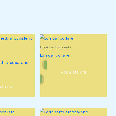
Lories & Lorikeets
Lori dal collare
tti arcobaleno
Acquista ora
sta ora