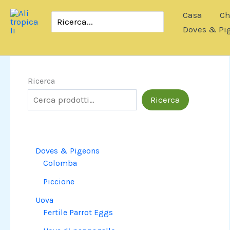
Vai
Casa
Ch
Ricerca
al
per:
Doves & Pi
contenuto
Ricerca
Ricerca
Doves & Pigeons
Colomba
Piccione
Uova
Fertile Parrot Eggs