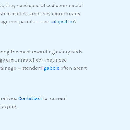
et, they need specialised commercial
h fruit diets, and they require daily
beginner parrots — see
calopsitte
O
mong the most rewarding aviary birds.
ergy are unmatched. They need
drainage — standard
gabbie
often aren’t
rnatives.
Contattaci
for current
 buying.