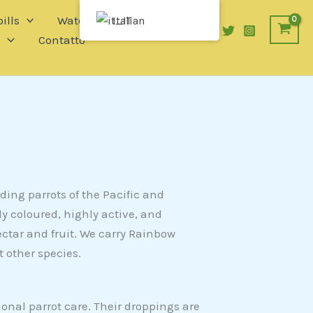
ills
Waterfowl
Italian
s
Contatto
eding parrots of the Pacific and
ly coloured, highly active, and
ectar and fruit. We carry Rainbow
t other species.
ional parrot care. Their droppings are