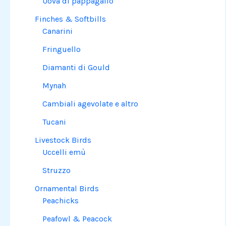
Uova di pappagallo
Finches & Softbills
Canarini
Fringuello
Diamanti di Gould
Mynah
Cambiali agevolate e altro
Tucani
Livestock Birds
Uccelli emù
Struzzo
Ornamental Birds
Peachicks
Peafowl & Peacock