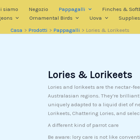
i siamo
Negozio
Pappagalli
Finches & Softb
geons
Ornamental Birds
Uova
Supplie
Casa
Prodotti
Pappagalli
Lories & Lorikeets
Lories & Lorikeets
Lories and lorikeets are the nectar-fe
Australasian regions. They’re brilliant
uniquely adapted to a liquid diet of n
Lorikeets, Chattering Lories, and selec
A different kind of parrot care
Be aware: lory care is not like convent