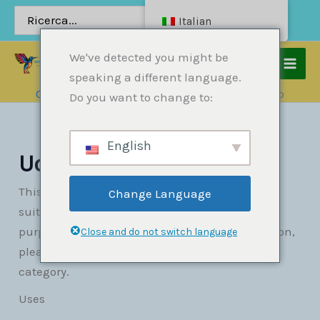
Vai
Ricerca
Italian
per:
al
contenuto
We've detected you might be
speaking a different language.
Casa
Prodotti
Uova
Uova di pappagallo
Do you want to change to:
English
Uova di pappagallo
This category covers general parrot eggs —
Change Language
suitable for decorative, educational, or craft
purposes. For fertile eggs intended for incubation,
Close and do not switch language
please see our separate
Fertile Parrot Eggs
category.
Uses