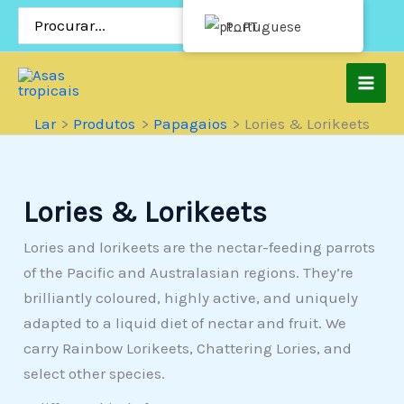
Pular
Procurar:
Portuguese
para
o
conteúdo
Lar
Produtos
Papagaios
Lories & Lorikeets
Lories & Lorikeets
Lories and lorikeets are the nectar-feeding parrots
of the Pacific and Australasian regions. They’re
brilliantly coloured, highly active, and uniquely
adapted to a liquid diet of nectar and fruit. We
carry Rainbow Lorikeets, Chattering Lories, and
select other species.