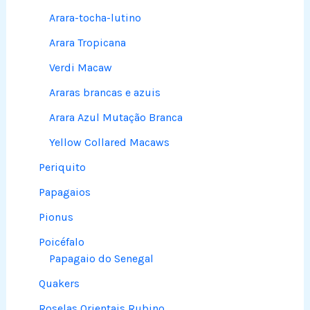
Arara-tocha-lutino
Arara Tropicana
Verdi Macaw
Araras brancas e azuis
Arara Azul Mutação Branca
Yellow Collared Macaws
Periquito
Papagaios
Pionus
Poicéfalo
Papagaio do Senegal
Quakers
Roselas Orientais Rubino