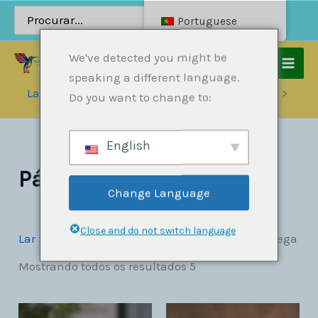
Pular
Procurar:
Portuguese
para
o
We've detected you might be
conteúdo
speaking a different language.
Lar
Produtos
Raptors & Protected Species
Do you want to change to:
Pássaros pega
English
Pássaros pega
Change Language
Close and do not switch language
Lar
»
Raptors & Protected Species
»
Pássaros pega
Mostrando todos os resultados 5