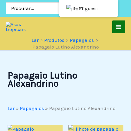
Pular
Procurar:
Portuguese
para
o
conteúdo
Lar
Produtos
Papagaios
Papagaio Lutino Alexandrino
Papagaio Lutino
Alexandrino
Lar
»
Papagaios
»
Papagaio Lutino Alexandrino