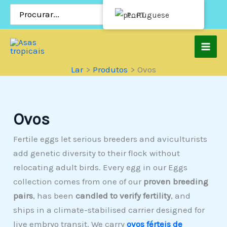
Pular
Procurar:
Portuguese
para
o
conteúdo
Lar
Produtos
Ovos
Ovos
Fertile eggs let serious breeders and aviculturists
add genetic diversity to their flock without
relocating adult birds. Every egg in our Eggs
collection comes from one of our
proven breeding
pairs
, has been
candled to verify fertility
, and
ships in a climate-stabilised carrier designed for
live embryo transit. We carry
ovos férteis de