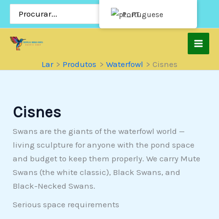
Pular
Procurar:
Portuguese
para
o
conteúdo
Lar
Produtos
Waterfowl
Cisnes
Cisnes
Swans are the giants of the waterfowl world —
living sculpture for anyone with the pond space
and budget to keep them properly. We carry Mute
Swans (the white classic), Black Swans, and
Black-Necked Swans.
Serious space requirements