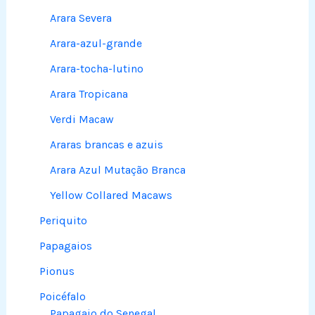
Arara Severa
Arara-azul-grande
Arara-tocha-lutino
Arara Tropicana
Verdi Macaw
Araras brancas e azuis
Arara Azul Mutação Branca
Yellow Collared Macaws
Periquito
Papagaios
Pionus
Poicéfalo
Papagaio do Senegal