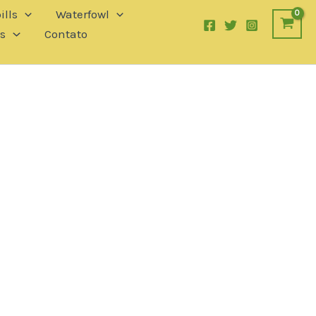
ills
Waterfowl
s
Contato