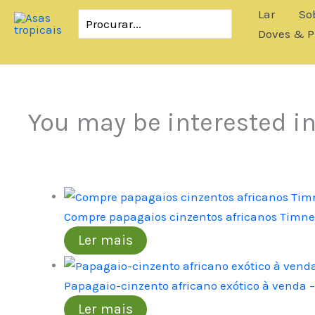
Pular
Lar
So
Procurar:
para
Doves & P
o
conteúdo
You may be interested i
Compre papagaios cinzentos africanos Timneh
Ler mais
Papagaio-cinzento africano exótico à venda 
Ler mais