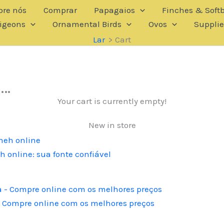
bre nós
Comprar
Papagaios
Finches & Softb
igeons
Ornamental Birds
Ovos
Supplie
Lar
Cart
n…
Your cart is currently empty!
New in store
 online: sua fonte confiável
– Compre online com os melhores preços