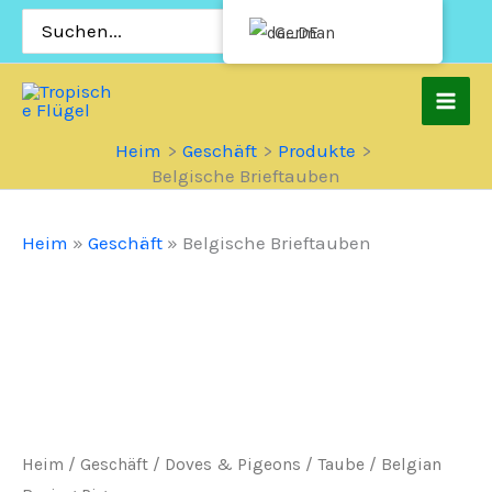
Zum
Suchen
German
nach:
Inhalt
springen
Heim
Geschäft
Produkte
Belgische Brieftauben
Heim
»
Geschäft
»
Belgische Brieftauben
Heim
/
Geschäft
/
Doves & Pigeons
/
Taube
/ Belgian