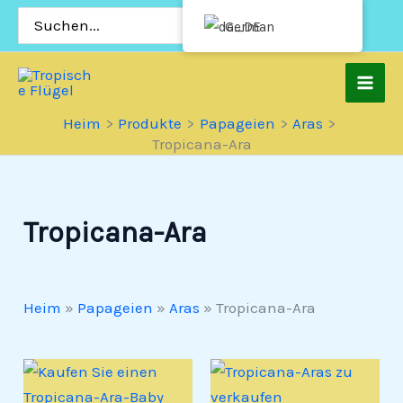
Zum
Suchen
German
nach:
Inhalt
springen
Heim
Produkte
Papageien
Aras
Tropicana-Ara
Tropicana-Ara
Heim
»
Papageien
»
Aras
»
Tropicana-Ara