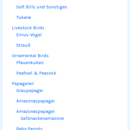
Soft Bills und Sonstiges
Tukane
Livestock Birds
Emus-Vögel
Strauß
Ornamental Birds
Pfauenküken
Peafowl & Peacock
Papageien
Graupapagei
Amazonaspapagei
Amazonaspapagei
Gelbnackenamazone
Baby Parrots