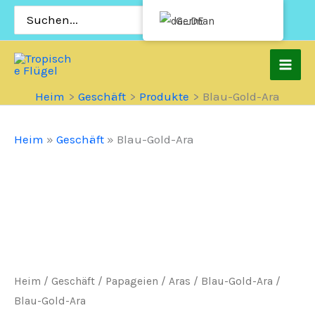
Zum
Suchen
German
nach:
Inhalt
springen
Heim
Geschäft
Produkte
Blau-Gold-Ara
Heim
»
Geschäft
»
Blau-Gold-Ara
Heim
/
Geschäft
/
Papageien
/
Aras
/
Blau-Gold-Ara
/
Blau-Gold-Ara