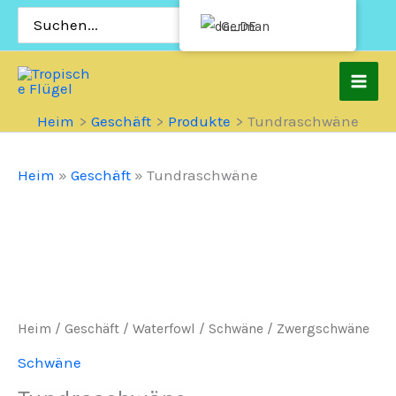
Zum
Suchen
German
nach:
Inhalt
springen
Heim
Geschäft
Produkte
Tundraschwäne
Heim
»
Geschäft
»
Tundraschwäne
Heim
/
Geschäft
/
Waterfowl
/
Schwäne
/ Zwergschwäne
Schwäne