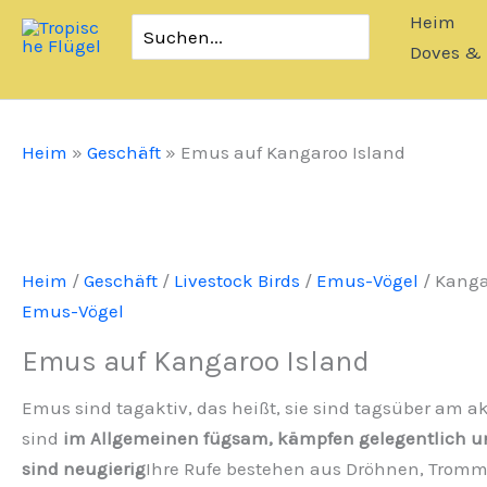
Zum
Heim
Suchen
Inhalt
nach:
Doves & 
springen
Heim
»
Geschäft
»
Emus auf Kangaroo Island
Heim
/
Geschäft
/
Livestock Birds
/
Emus-Vögel
/ Kanga
Emus-Vögel
Emus auf Kangaroo Island
Emus sind tagaktiv, das heißt, sie sind tagsüber am a
sind
im Allgemeinen fügsam, kämpfen gelegentlich u
sind neugierig
Ihre Rufe bestehen aus Dröhnen, Tromm