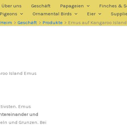
Über uns
Geschäft
Papageien
Finches & So
Pigeons
Ornamental Birds
Eier
Suppli
Heim
Geschäft
Produkte
Emus auf Kangaroo Island
roo Island Emus
ktivsten. Emus
ntereinander und
eln und Grunzen. Bei