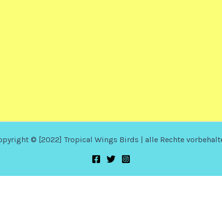
opyright © [2022] Tropical Wings Birds | alle Rechte vorbehalt
kaans
Arabic
French (Canada)
French (
Puerto Rico)
Portuguese