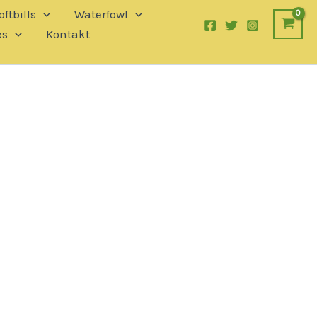
ftbills
Waterfowl
es
Kontakt