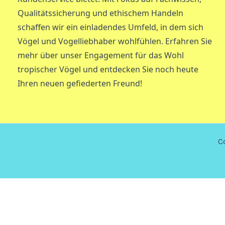
Qualitätssicherung und ethischem Handeln
schaffen wir ein einladendes Umfeld, in dem sich
Vögel und Vogelliebhaber wohlfühlen. Erfahren Sie
mehr über unser Engagement für das Wohl
tropischer Vögel und entdecken Sie noch heute
Ihren neuen gefiederten Freund!
C
German (Switzerland)
German (Switzerland)
English
Afri
Catalan
German
Italian
Spanish (