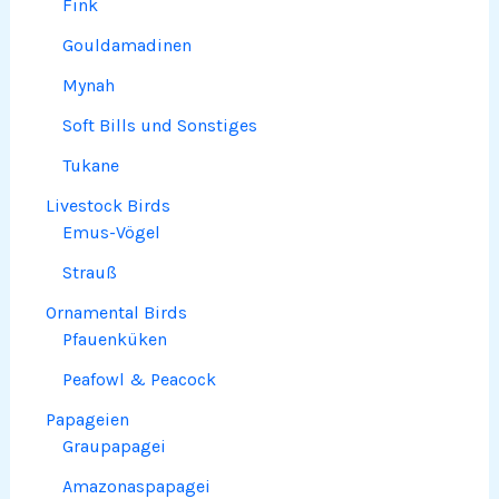
Fink
Gouldamadinen
Mynah
Soft Bills und Sonstiges
Tukane
Livestock Birds
Emus-Vögel
Strauß
Ornamental Birds
Pfauenküken
Peafowl & Peacock
Papageien
Graupapagei
Amazonaspapagei