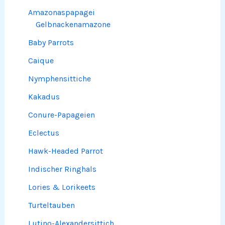
Amazonaspapagei
Gelbnackenamazone
Baby Parrots
Caique
Nymphensittiche
Kakadus
Conure-Papageien
Eclectus
Hawk-Headed Parrot
Indischer Ringhals
Lories & Lorikeets
Turteltauben
Lutino-Alexandersittich