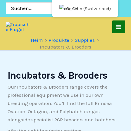
Zum
Suchen
German (Switzerland)
nach:
Inhalt
springen
Heim
Produkte
Supplies
Incubators & Brooders
Incubators & Brooders
Our Incubators & Brooders range covers the
professional equipment we use in our own
breeding operation. You’ll find the full Brinsea
Ovation, Octagon, and Polyhatch ranges
alongside specialist 2GR brooders and hatchers.
Why the right incubator matters