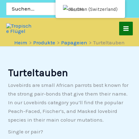
Zum
Suchen
German (Switzerland)
nach:
Inhalt
springen
Heim
Produkte
Papageien
Turteltauben
Turteltauben
Lovebirds are small African parrots best known for
the strong pair-bonds that give them their name.
In our Lovebirds category you’ll find the popular
Peach-Faced, Fischer’s, and Masked lovebird
species in their main colour mutations.
Single or pair?