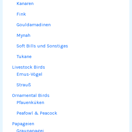
Kanaren
Fink
Gouldamadinen
Mynah
Soft Bills und Sonstiges
Tukane
Livestock Birds
Emus-Vögel
Strauß
Ornamental Birds
Pfauenküken
Peafowl & Peacock
Papageien
Graupapagei