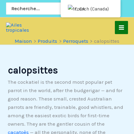
Passer
Rechercher:
French (Canada)
au
contenu
Maison
Produits
Perroquets
calopsittes
calopsittes
The cockatiel is the second most popular pet
parrot in the world, after the budgerigar — and for
good reason. These small, crested Australian
parrots are friendly, trainable, good whistlers, and
among the easiest exotic birds for first-time
owners. They are the gentler cousin of the
cacatoès
— all the personality, none of the