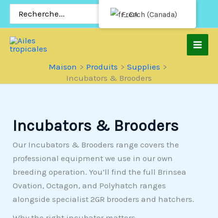
Passer
Rechercher:
French (Canada)
au
contenu
Maison
Produits
Supplies
Incubators & Brooders
Incubators & Brooders
Our Incubators & Brooders range covers the
professional equipment we use in our own
breeding operation. You’ll find the full Brinsea
Ovation, Octagon, and Polyhatch ranges
alongside specialist 2GR brooders and hatchers.
Why the right incubator matters