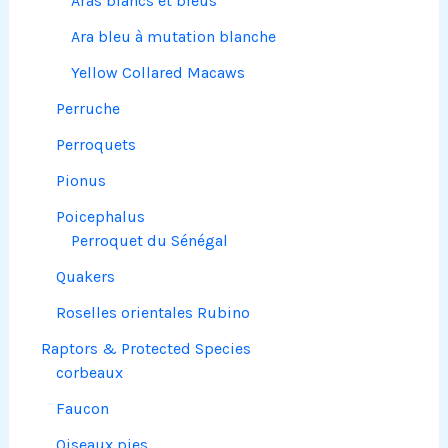
Aras blancs et bleus
Ara bleu à mutation blanche
Yellow Collared Macaws
Perruche
Perroquets
Pionus
Poicephalus
Perroquet du Sénégal
Quakers
Roselles orientales Rubino
Raptors & Protected Species
corbeaux
Faucon
Oiseaux pies