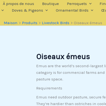
À propos de nous
Boutique
Perroquets
Fin
Doves & Pigeons
Ornamental Birds
Œu
Maison
Produits
Livestock Birds
Oiseaux émeus
Oiseaux émeus
Emus are the world’s second-largest li
category is for commercial farms and 
pasture space.
Requirements
Emus need outdoor pasture, secure f
They’re hardier than ostriches in coole