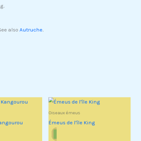
g.
 See also
Autruche
.
Oiseaux émeus
Kangourou
Émeus de l'île King