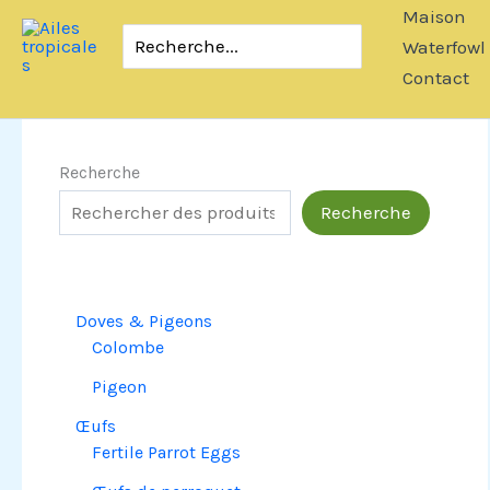
Passer
Maison
Rechercher:
au
Waterfowl
contenu
Contact
Recherche
Recherche
Doves & Pigeons
Colombe
Pigeon
Œufs
Fertile Parrot Eggs