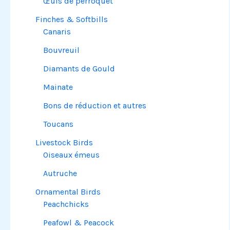
Œufs de perroquet
Finches & Softbills
Canaris
Bouvreuil
Diamants de Gould
Mainate
Bons de réduction et autres
Toucans
Livestock Birds
Oiseaux émeus
Autruche
Ornamental Birds
Peachchicks
Peafowl & Peacock