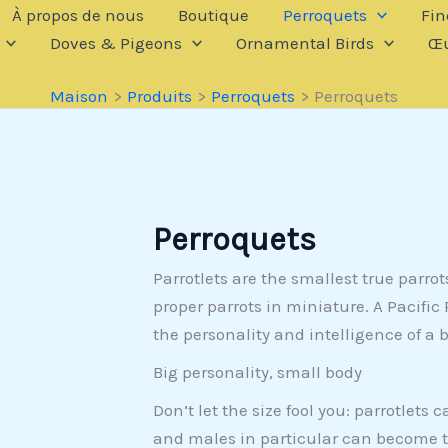
À propos de nous
Boutique
Perroquets
Fin
Doves & Pigeons
Ornamental Birds
Œu
Maison
Produits
Perroquets
Perroquets
Perroquets
Parrotlets are the smallest true parro
proper parrots in miniature. A Pacific
the personality and intelligence of a b
Big personality, small body
Don’t let the size fool you: parrotlets
and males in particular can become te