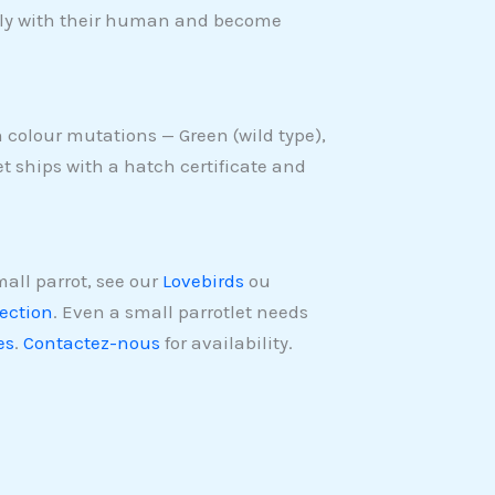
sely with their human and become
n colour mutations — Green (wild type),
et ships with a hatch certificate and
small parrot, see our
Lovebirds
ou
lection
. Even a small parrotlet needs
es
.
Contactez-nous
for availability.