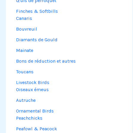
Œufs de perroquet
Finches & Softbills
Canaris
Bouvreuil
Diamants de Gould
Mainate
Bons de réduction et autres
Toucans
Livestock Birds
Oiseaux émeus
Autruche
Ornamental Birds
Peachchicks
Peafowl & Peacock