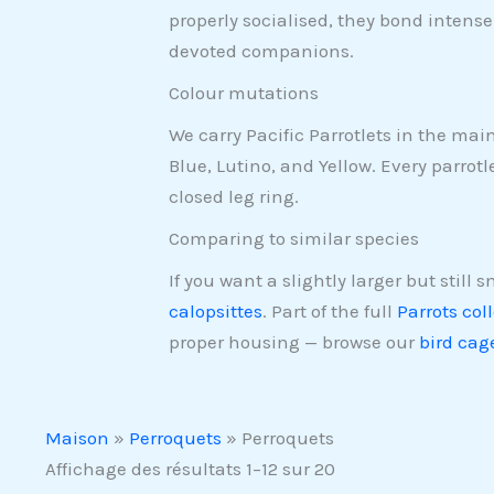
properly socialised, they bond inten
devoted companions.
Colour mutations
We carry Pacific Parrotlets in the mai
Blue, Lutino, and Yellow. Every parrotl
closed leg ring.
Comparing to similar species
If you want a slightly larger but still 
calopsittes
. Part of the full
Parrots col
proper housing — browse our
bird cag
Maison
»
Perroquets
»
Perroquets
Affichage des résultats 1–12 sur 20