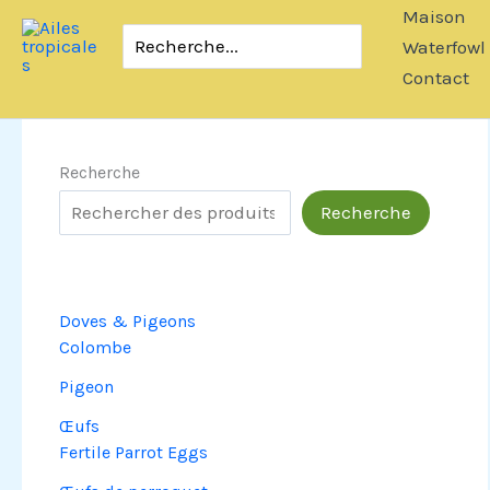
Passer
Maison
Rechercher:
au
Waterfowl
contenu
Contact
Recherche
Recherche
Doves & Pigeons
Colombe
Pigeon
Œufs
Fertile Parrot Eggs