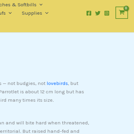
ches & Softbills
fs
Supplies
ts — not budgies, not
lovebirds
, but
 Parrotlet is about 12 cm long but has
ird many times its size.
 can and will bite hard when threatened,
rritorial. But raised hand-fed and