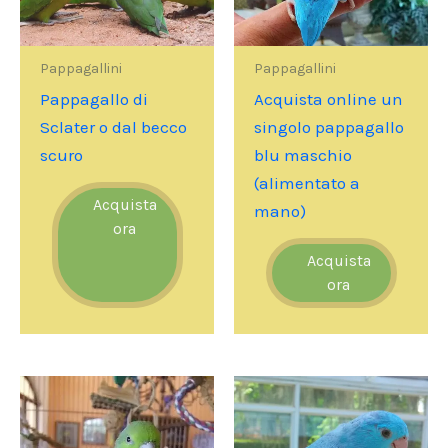
Pappagallini
Pappagallini
Pappagallo di
Acquista online un
Sclater o dal becco
singolo pappagallo
scuro
blu maschio
(alimentato a
Acquista
mano)
ora
Acquista
ora