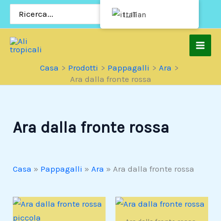
Vai
Ricerca
Italian
per:
al
contenuto
Casa
Prodotti
Pappagalli
Ara
Ara dalla fronte rossa
Ara dalla fronte rossa
Casa
»
Pappagalli
»
Ara
»
Ara dalla fronte rossa