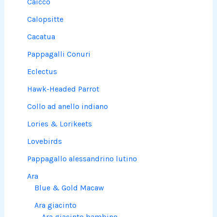
Caicco
Calopsitte
Cacatua
Pappagalli Conuri
Eclectus
Hawk-Headed Parrot
Collo ad anello indiano
Lories & Lorikeets
Lovebirds
Pappagallo alessandrino lutino
Ara
Blue & Gold Macaw
Ara giacinto
Ara giacinto bambino