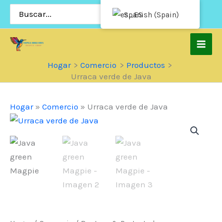
Saltar
Buscar
Spanish (Spain)
por:
al
contenido
Hogar
Comercio
Productos
Urraca verde de Java
Hogar
»
Comercio
»
Urraca verde de Java