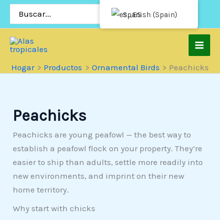
Saltar
Buscar
Spanish (Spain)
por:
al
contenido
Hogar
Productos
Ornamental Birds
Peachicks
Peachicks
Peachicks are young peafowl — the best way to
establish a peafowl flock on your property. They’re
easier to ship than adults, settle more readily into
new environments, and imprint on their new
home territory.
Why start with chicks