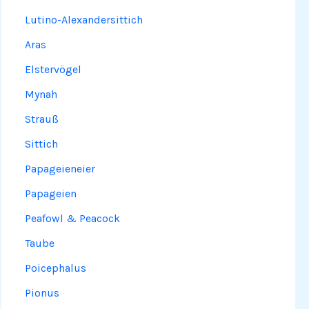
Lutino-Alexandersittich
Aras
Elstervögel
Mynah
Strauß
Sittich
Papageieneier
Papageien
Peafowl & Peacock
Taube
Poicephalus
Pionus