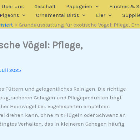
Über uns
Geschäft
Papageien
Finches & So
Pigeons
Ornamental Birds
Eier
Suppli
siert
Grundausstattung für exotische Vögel: Pflege, Er
che Vögel: Pflege,
 Juli 2025
hes Füttern und gelegentliches Reinigen. Die richtige
ug, sicheren Gehegen und Pflegeprodukten trägt
cher Heimvögel bei. Vogelexperten empfehlen
 frei drehen kann, ohne mit Flügeln oder Schwanz an
edingtes Verhalten, das in kleineren Gehegen häufig