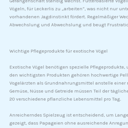
Gefangenschaft ständig wächst. Futterbasierte Vog
Vögeln, für Leckerlis zu „arbeiten“, was nicht nur un
vorhandenen Jagdinstinkt fördert. Regelmäßiger Wechse
Abwechslung und Abwechslung und beugt Frustration
Wichtige Pflegeprodukte für exotische Vögel
Exotische Vögel benötigen spezielle Pflegeprodukte,
den wichtigsten Produkten gehören hochwertige Pelle
Vogelärzten als Grundnahrungsmittel anstelle einer 
Gemüse, Nüsse und Getreide müssen Teil der täglich
20 verschiedene pflanzliche Lebensmittel pro Tag.
Anreicherndes Spielzeug ist entscheidend, um Lan
gezeigt, dass Papageien ohne ausreichende Anregun