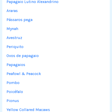
Papagaio Lutino Alexandrino
Araras
Pássaros pega
Mynah
Avestruz
Periquito
Ovos de papagaio
Papagaios
Peafowl & Peacock
Pombo
Poicéfalo
Pionus
Yellow Collared Macaws