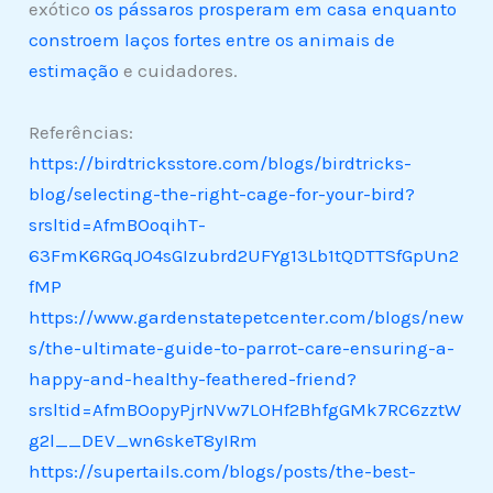
exótico
os pássaros prosperam em casa enquanto
constroem laços fortes entre os animais de
estimação
e cuidadores.
Referências:
https://birdtricksstore.com/blogs/birdtricks-
blog/selecting-the-right-cage-for-your-bird?
srsltid=AfmBOoqihT-
63FmK6RGqJO4sGIzubrd2UFYg13Lb1tQDTTSfGpUn2
fMP
https://www.gardenstatepetcenter.com/blogs/new
s/the-ultimate-guide-to-parrot-care-ensuring-a-
happy-and-healthy-feathered-friend?
srsltid=AfmBOopyPjrNVw7LOHf2BhfgGMk7RC6zztW
g2l__DEV_wn6skeT8yIRm
https://supertails.com/blogs/posts/the-best-