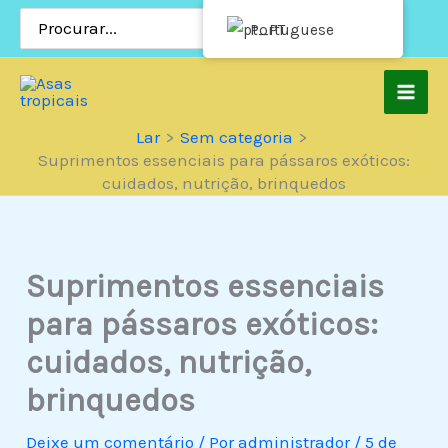
Pular
Procurar:
Portuguese
para
o
conteúdo
Lar
Sem categoria
Suprimentos essenciais para pássaros exóticos:
cuidados, nutrição, brinquedos
Suprimentos essenciais
para pássaros exóticos:
cuidados, nutrição,
brinquedos
Deixe um comentário
/ Por
administrador
/
5 de