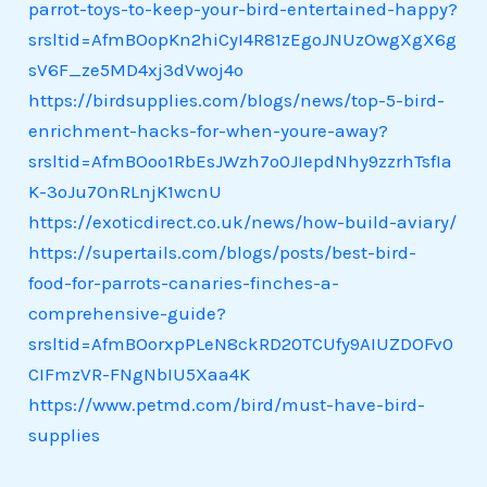
parrot-toys-to-keep-your-bird-entertained-happy?
srsltid=AfmBOopKn2hiCyI4R81zEgoJNUzOwgXgX6g
sV6F_ze5MD4xj3dVwoj4o
https://birdsupplies.com/blogs/news/top-5-bird-
enrichment-hacks-for-when-youre-away?
srsltid=AfmBOoo1RbEsJWzh7o0JIepdNhy9zzrhTsfIa
K-3oJu70nRLnjK1wcnU
https://exoticdirect.co.uk/news/how-build-aviary/
https://supertails.com/blogs/posts/best-bird-
food-for-parrots-canaries-finches-a-
comprehensive-guide?
srsltid=AfmBOorxpPLeN8ckRD20TCUfy9AIUZDOFv0
CIFmzVR-FNgNbIU5Xaa4K
https://www.petmd.com/bird/must-have-bird-
supplies